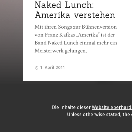
Naked Lunch:
Amerika verstehen
Mit ihren Songs zur Bühnenversion
von Franz Kafkas „Amerika“ ist der
Band Naked Lunch einmal mehr ein
Meisterwerk gelungen.
1. April 2011
Die Inhalte
dieser
Website eberhard
Unless otherwise stated, the