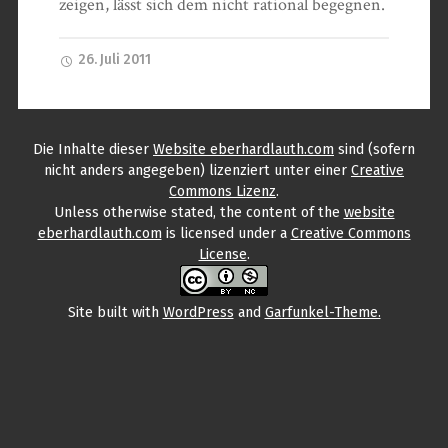
zeigen, lässt sich dem nicht rational begegnen.
26. Juli 2011
Die Inhalte
dieser
Website eberhardlauth.com
sind (sofern
nicht anders angegeben) lizenziert unter einer
Creative
Commons Lizenz
.
Unless otherwise stated, the content
of the
website
eberhardlauth.com
is licensed under a
Creative Commons
License
.
Site built with
WordPress
and
Garfunkel-Theme.