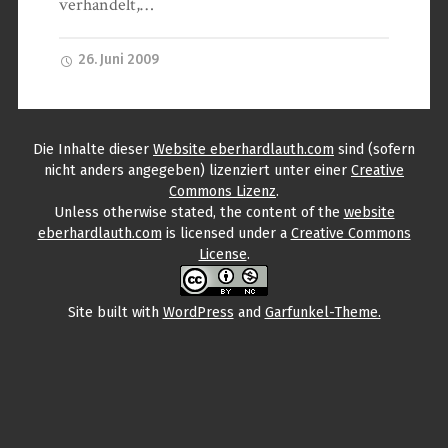
verhandelt,…
26. Juni 2009
Die Inhalte
dieser
Website eberhardlauth.com
sind (sofern
nicht anders angegeben) lizenziert unter einer
Creative
Commons Lizenz
.
Unless otherwise stated, the content
of the
website
eberhardlauth.com
is licensed under a
Creative Commons
License
.
Site built with
WordPress
and
Garfunkel-Theme.