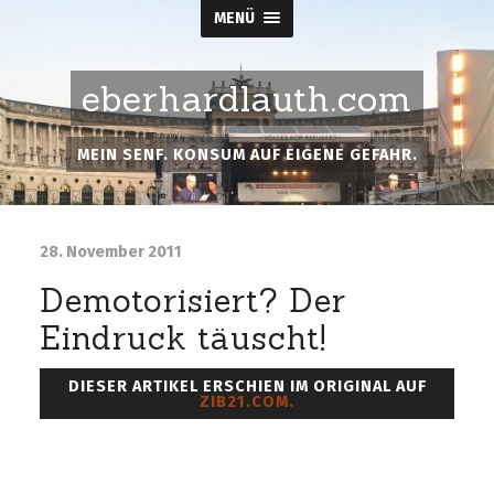
MENÜ
eberhardlauth.com
MEIN SENF. KONSUM AUF EIGENE GEFAHR.
28. November 2011
Demotorisiert? Der
Eindruck täuscht!
DIESER ARTIKEL ERSCHIEN IM ORIGINAL AUF
ZIB21.COM.