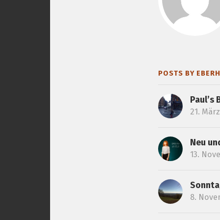
POSTS BY EBER
Paul’s 
21. März
Neu und
13. Nov
Sonntag
8. Nove