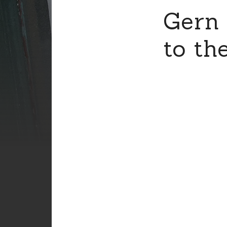
Gern 
to th