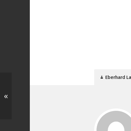
Eberhard L
«