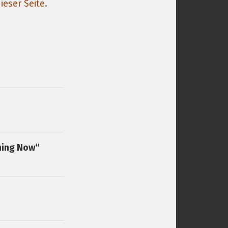
ieser Seite
.
thing Now“