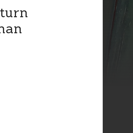
turn
onan