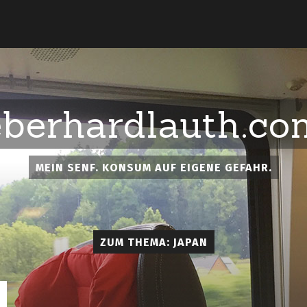
eberhardlauth.co
MEIN SENF. KONSUM AUF EIGENE GEFAHR.
ZUM THEMA: JAPAN