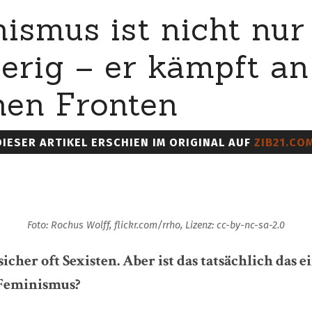
ismus ist nicht nur
erig – er kämpft an
hen Fronten
DIESER ARTIKEL ERSCHIEN IM ORIGINAL AUF
ZIB21.COM
Foto: Rochus Wolff, flickr.com/rrho, Lizenz: cc-by-nc-sa-2.0
icher oft Sexisten. Aber ist das tatsächlich das e
 Feminismus?