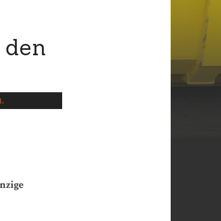
 den
.
inzige