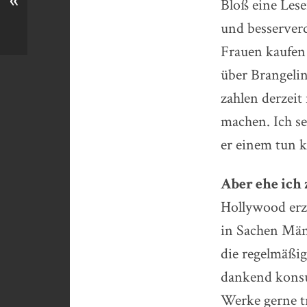
«
Bloß eine Lese
und besserverd
Frauen kaufen 
über Brangelin
zahlen derzeit
machen. Ich se
er einem tun 
Aber ehe ich
Hollywood erzä
in Sachen Män
die regelmäßig
dankend konsum
Werke gerne tr