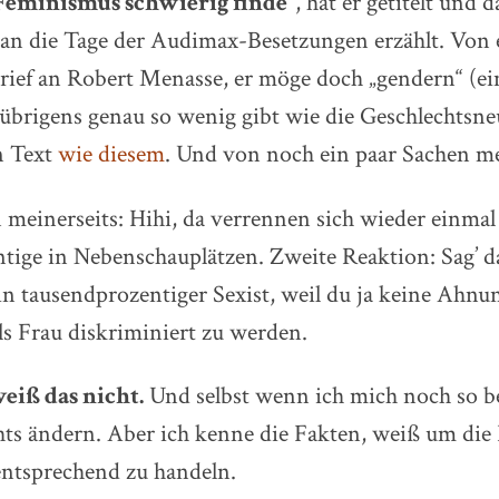
eminismus schwierig finde“
, hat er getitelt und 
an die Tage der Audimax-Besetzungen erzählt. Von
ief an Robert Menasse, er möge doch „gendern“ (ei
brigens genau so wenig gibt wie die Geschlechtsneu
n Text
wie diesem
. Und von noch ein paar Sachen m
 meinerseits: Hihi, da verrennen sich wieder einmal
ige in Nebenschauplätzen. Zweite Reaktion: Sag’ d
in tausendprozentiger Sexist, weil du ja keine Ahnun
als Frau diskriminiert zu werden.
eiß das nicht.
Und selbst wenn ich mich noch so 
hts ändern. Aber ich kenne die Fakten, weiß um die
ntsprechend zu handeln.