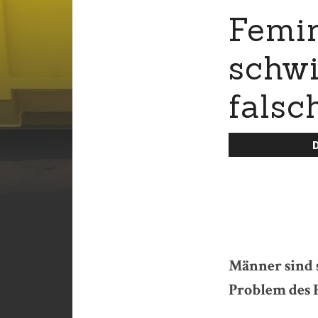
Femin
schwi
falsc
Männer sind s
Problem des