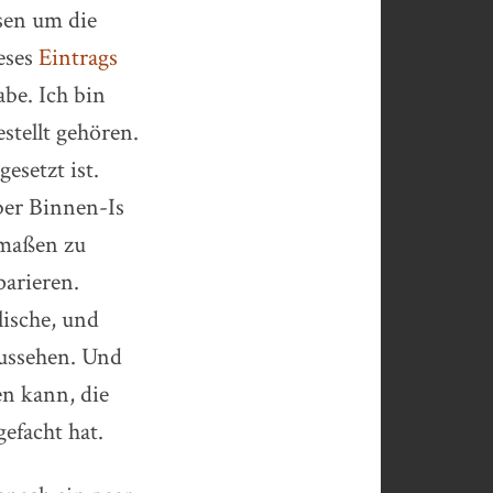
sen um die
eses
Eintrags
abe. Ich bin
stellt gehören.
esetzt ist.
ber Binnen-Is
rmaßen zu
parieren.
lische, und
aussehen. Und
en kann, die
efacht hat.