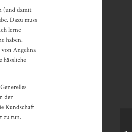
n (und damit
ube. Dazu muss
ich lerne
ne haben.
t von Angelina
 hässliche
 Generelles
on der
die Kundschaft
t zu tun.