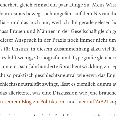
icherheit gleich einmal ein paar Dinge zu: Mein Wis
Feminismus bewegt sich ungefähr auf dem Niveau di
ia – und das auch nur, weil ich ihn gerade gelesen h
ass Frauen und Männer in der Gesellschaft gleich ge
 dieser Anspruch in der Praxis noch immer nicht umg
es für Unsinn, in diesem Zusammenhang allzu viel ü
 es hilft wenig, Orthografie und Typografie gleiche
 um ein paar Jahrhunderte Sprachentwicklung zu re
cht so praktisch geschlechtsneutral wie etwa das Eng
chlechtsneutralität zwingt, lässt es ziemlich dumm 
as allerletzte, was eine Diskussion wie jene brauch
in seinem Blog zurPolitik.com
und
hier auf ZiB21
ang