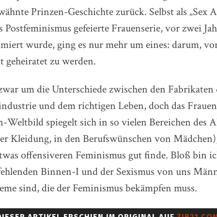
ähnte Prinzen-Geschichte zurück. Selbst als „Sex A
es Postfeminismus gefeierte Frauenserie, vor zwei Ja
miert wurde, ging es nur mehr um eines: darum, vo
t geheiratet zu werden.
zwar um die Unterschiede zwischen den Fabrikaten 
industrie und dem richtigen Leben, doch das Frauen
Weltbild spiegelt sich in so vielen Bereichen des Al
er Kleidung, in den Berufswünschen von Mädchen), 
 etwas offensiveren Feminismus gut finde. Bloß bin i
s fehlenden Binnen-I und der Sexismus von uns Män
leme sind, die der Feminismus bekämpfen muss.
DIESER ARTIKEL ERSCHIEN IM ORIGINAL AUF
ZIB21.COM