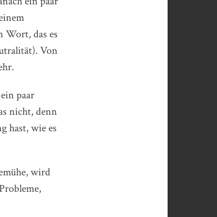
danach ein paar
 einem
n Wort, das es
tralität). Von
ehr.
 ein paar
as nicht, denn
g hast, wie es
bemühe, wird
 Probleme,