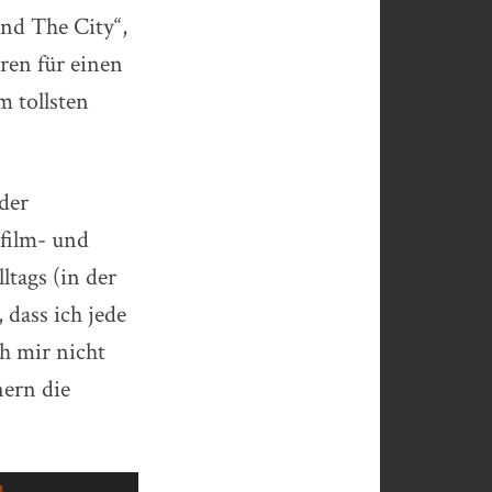
nd The City“,
hren für einen
m tollsten
der
film- und
ltags (in der
dass ich jede
ch mir nicht
nern die
.