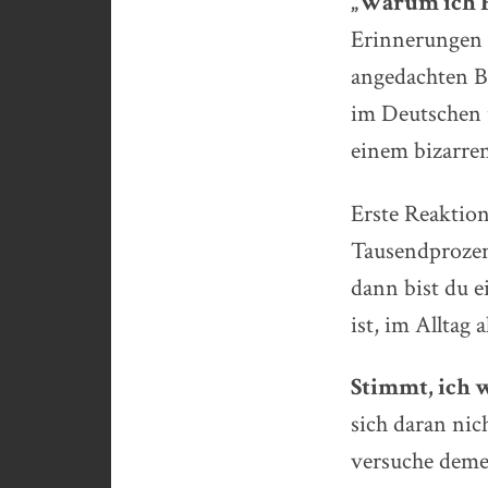
„Warum ich F
Erinnerungen 
angedachten Br
im Deutschen ü
einem bizarre
Erste Reaktion
Tausendprozent
dann bist du e
ist, im Alltag 
Stimmt, ich w
sich daran nic
versuche deme