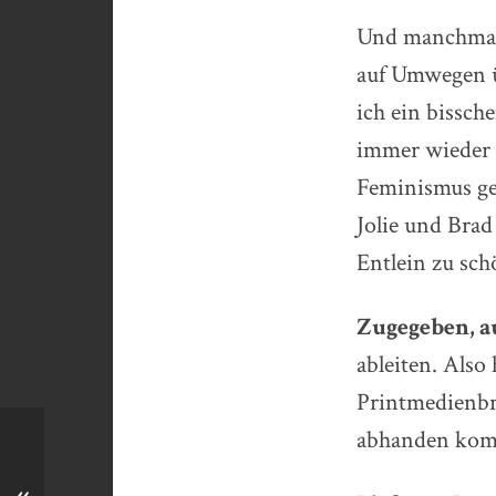
Und manchmal 
auf Umwegen ü
ich ein bissch
immer wieder 
Feminismus ge
Jolie und Brad
Entlein zu sc
Zugegeben, a
ableiten. Also
Printmedienbra
abhanden kommt