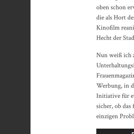
oben schon erw
die als Hort d
Kinofilm reani
Hecht der Stad
Nun weiß ich 
Unterhaltungs
Frauenmagazin-
Werbung, in d
Initiative für
sicher, ob da
einzigen Prob